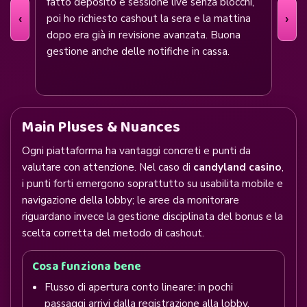
fatto deposito e sessione live senza blocchi,
cand
poi ho richiesto cashout la sera e la mattina
stabi
‹
›
dopo era già in revisione avanzata. Buona
ho im
gestione anche delle notifiche in cassa.
altri
Main Pluses & Nuances
Ogni piattaforma ha vantaggi concreti e punti da
valutare con attenzione. Nel caso di
candyland casino
,
i punti forti emergono soprattutto su usabilita mobile e
navigazione della lobby; le aree da monitorare
riguardano invece la gestione disciplinata del bonus e la
scelta corretta del metodo di cashout.
Cosa funziona bene
Flusso di apertura conto lineare: in pochi
passaggi arrivi dalla registrazione alla lobby.