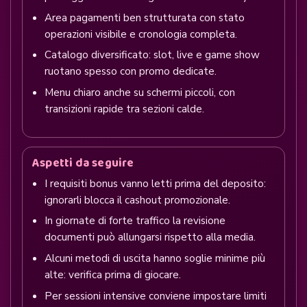
Area pagamenti ben strutturata con stato
operazioni visibile e cronologia completa.
Catalogo diversificato: slot, live e game show
ruotano spesso con promo dedicate.
Menu chiaro anche su schermi piccoli, con
transizioni rapide tra sezioni calde.
Aspetti da seguire
I requisiti bonus vanno letti prima del deposito:
ignorarli blocca il cashout promozionale.
In giornate di forte traffico la revisione
documenti può allungarsi rispetto alla media.
Alcuni metodi di uscita hanno soglie minime più
alte: verifica prima di giocare.
Per sessioni intensive conviene impostare limiti