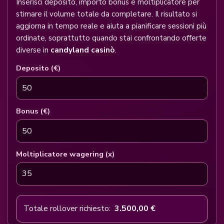
Inserisci deposito, importo bonus e moltiplicatore per
stimare il volume totale da completare. Il risultato si
aggiorna in tempo reale e aiuta a pianificare sessioni più
ordinate, soprattutto quando stai confrontando offerte
diverse in
candyland casinò
.
Deposito (€)
Bonus (€)
Moltiplicatore wagering (x)
Totale rollover richiesto:
3.500,00 €