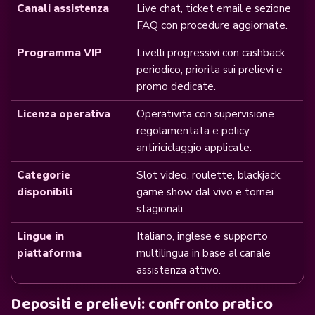
Canali assistenza
Live chat, ticket email e sezione
FAQ con procedure aggiornate.
Programma VIP
Livelli progressivi con cashback
periodico, priorita sui prelievi e
promo dedicate.
Licenza operativa
Operativita con supervisione
regolamentata e policy
antiriciclaggio applicate.
Categorie
Slot video, roulette, blackjack,
disponibili
game show dal vivo e tornei
stagionali.
Lingue in
Italiano, inglese e supporto
piattaforma
multilingua in base al canale
assistenza attivo.
Depositi e prelievi: confronto pratico