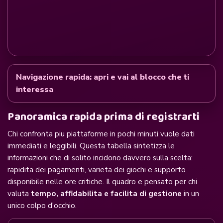
Navigazione rapida: apri e vai al blocco che ti
interessa
Panoramica rapida prima di registrarti
Chi confronta piu piattaforme in pochi minuti vuole dati
immediati e leggibili. Questa tabella sintetizza le
informazioni che di solito incidono davvero sulla scelta:
rapidita dei pagamenti, varieta dei giochi e supporto
disponibile nelle ore critiche. Il quadro e pensato per chi
valuta
tempo, affidabilita e facilita di gestione
in un
unico colpo d'occhio.