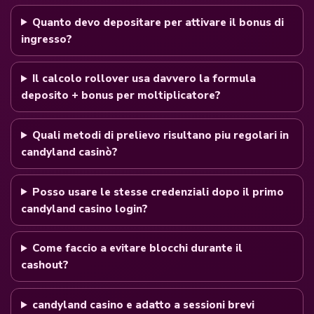
Quanto devo depositare per attivare il bonus di
ingresso?
Il calcolo rollover usa davvero la formula
deposito + bonus per moltiplicatore?
Quali metodi di prelievo risultano piu regolari in
candyland casinò?
Posso usare le stesse credenziali dopo il primo
candyland casino login?
Come faccio a evitare blocchi durante il
cashout?
candyland casino e adatto a sessioni brevi