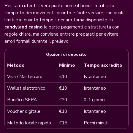
Per tanti utenti il vero punto non e il bonus, ma il ciclo
completo dei movimenti: quanto e facile versare, con quali
limiti e in quanto tempo il denaro torna disponibile. In
candyland casino
la parte pagamenti e strutturata con
regole chiare, ma conviene entrare preparati per evitare
errori formali durante il prelievo.
Opzioni di deposito
Metodo
Minimo
Tempo accredito
Visa / Mastercard
€10
Istantaneo
Wallet elettronico
€10
Istantaneo
Bonifico SEPA
€20
0-1 giorno
Voucher digitale
€10
Istantaneo
Metodo locale rapido
€15
Pochi minuti