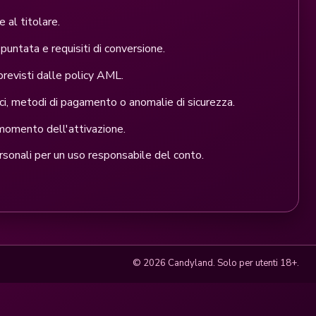
 al titolare.
 puntata e requisiti di conversione.
 previsti dalle policy AML.
ci, metodi di pagamento o anomalie di sicurezza.
 momento dell'attivazione.
rsonali per un uso responsabile del conto.
©
2026
Candyland. Solo per utenti 18+.