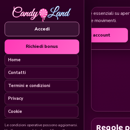
Panoramica sintetica delle regole essenziali su aper
gestione movimenti.
Accedi
Apri account
Richiedi bonus
Home
Contatti
Termini e condizioni
Privacy
Cookie
Regole p
Le condizioni operative possono aggiornarsi.